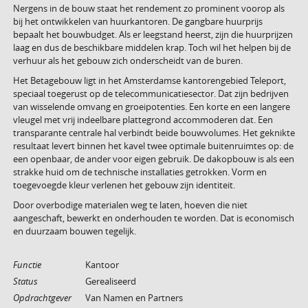
Nergens in de bouw staat het rendement zo prominent voorop als
bij het ontwikkelen van huurkantoren. De gangbare huurprijs
bepaalt het bouwbudget. Als er leegstand heerst, zijn die huurprijzen
laag en dus de beschikbare middelen krap. Toch wil het helpen bij de
verhuur als het gebouw zich onderscheidt van de buren.
Het Betagebouw ligt in het Amsterdamse kantorengebied Teleport,
speciaal toegerust op de telecommunicatiesector. Dat zijn bedrijven
van wisselende omvang en groeipotenties. Een korte en een langere
vleugel met vrij indeelbare plattegrond accommoderen dat. Een
transparante centrale hal verbindt beide bouwvolumes. Het geknikte
resultaat levert binnen het kavel twee optimale buitenruimtes op: de
een openbaar, de ander voor eigen gebruik. De dakopbouw is als een
strakke huid om de technische installaties getrokken. Vorm en
toegevoegde kleur verlenen het gebouw zijn identiteit.
Door overbodige materialen weg te laten, hoeven die niet
aangeschaft, bewerkt en onderhouden te worden. Dat is economisch
en duurzaam bouwen tegelijk.
Functie
Kantoor
Status
Gerealiseerd
Opdrachtgever
Van Namen en Partners