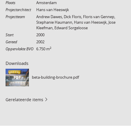
Plaats
Amsterdam
Projectarchitect
Hans van Heeswijk
Projectteam
Andrew Dawes, Dick Floris, Floris van Gennep,
Stephanie Haumann, Hans van Heeswijk, Jose
Kleefman, Edward Sorgeloose
Start
2000
Gereed
2002
2
Oppervlakte BVO
6.750 m
Downloads
beta-building-brochure.pdf
PDF
Gerelateerde items