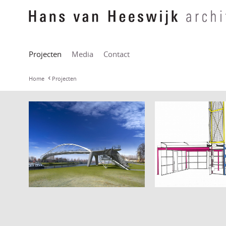
Projecten
Media
Contact
Home
Projecten
Wachtvoorzienin
Kanaaldijk fietsbrug
buspassagiers, L