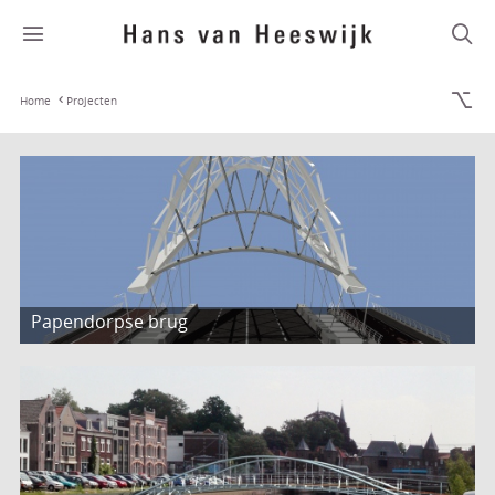
Home
Projecten
Papendorpse brug