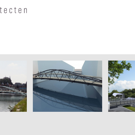
Houthavenbruggen
Piushave