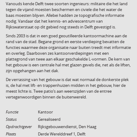
Vanouds kende Delft twee soorten ingenieurs: militaire die het land
tegen de vijand moesten beschermen en civiele die het water de
baas moesten blijven. Allebei hadden ze topografische informatie
nodig. Vandaar dat het kennis- en adviescentrum van
Rijkswaterstaat op dit gebied nog steeds in Delft gevestigd is.
Sinds 2003 is dat in een goed geoutilleerde kantoormachine aan de
rand van de stad. Begane grond en eerste verdieping bevatten de
functies waarmee deze organisatie naar buiten treedt met informatie
en overleg. Daarboven zes kantoorverdiepingen met een
plattegrond van twee aan elkaar geschakelde L-vormen. De kern van
het gebouw is een centrale hal met glazen gevels die, net als de liften,
zijn opgehangen aan het dak.
De verrassing van het gebouw is dat wat normaal de donkerste plek
is, de hal met lift- en trappenhuizen midden in het gebouw, hier de
meest lichte is. Twee patio’s aan weerszijden van de entree
vertegenwoordigen binnen de buitenwereld.
Functie
Kantoor
Status
Gerealiseerd
Opdrachtgever
Rijksgebouwendienst, Den Haag
Plaats
Derde Werelddreef 1, Delft