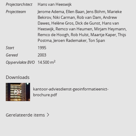
Projectarchitect
Hans van Heeswijk
Projectteam
Jerome Adema, Ellen Baan, Jens Böhm, Marieke
Bekirov, Niki Carman, Rob van Dam, Andrew
Dawes, Helène Gros, Dick de Gunst, Hans van
Heeswijk, Remco van Heumen, Mirjam Heymann,
Remco de Hoogh, Rob Hulst, Maartje Kaper, Thijs
Postma, Jeroen Rademaker, Ton Span
Start
1995
Gereed
2003
2
Oppervlakte BVO
14.500 m
Downloads
kantoor-adviesdienst-geoinformatieenict-
PDF
brochure.pdf
Gerelateerde items