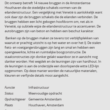
Dit ontwerp betreft 14 nieuwe bruggen in de Amsterdamse
Houthaven die de stedelijke schakels vormen van de
eilandenstructuur. Een vergelijking met Venetië is aanlokkelijk want
ook daar zijn de bruggen schakels die de eilanden verbinden. De
bruggen hebben een licht gebogen hoofdvorm om, net als in
Venetië, op subtiele wijze de eilandenstructuur te accentueren. De
autobruggen zijn van beton en hebben een beschut karakter.
Banken op de bruggen maken ze tevens tot verblijfsplekken van
waaruit er prachtig uitzicht is op het water en over het IJ. De stalen
fiets- en voetgangersbruggen zijn lang en smal en hebben een
opengewerkte, lichte en ruimtelijke boogconstructie. De
staalconstructies zijn donker gelakt waardoor ze in aanzicht nog
slanker worden. Het wegdek en de leuningen zijn van hardhout. In
de leuningen is aan de onderzijde een doorlopende witte LED-lijn
opgenomen. Op deze manier worden de natuurlijke materialen,
kleuren en verfijnde details mooi aangelicht.
Functie
Infrastructuur
Status
Meervoudige opdracht
Opdrachtgever
Gemeente Amsterdam
Plaats
Houthaven, Amsterdam