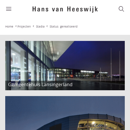
Stadia
Status: gerealiseerd
Home
Projecten
Gemeentehuis Lansingerland