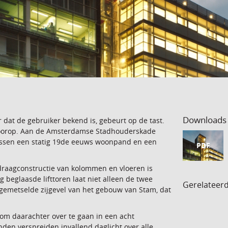
Downloads
at de gebruiker bekend is, gebeurt op de tast.
t voorop. Aan de Amsterdamse Stadhouderskade
ussen een statig 19de eeuws woonpand en een
PDF
draagconstructie van kolommen en vloeren is
g beglaasde lifttoren laat niet alleen de twee
Gerelateer
 gemetselde zijgevel van het gebouw van Stam, dat
om daarachter over te gaan in een acht
en verspreiden invallend daglicht over alle