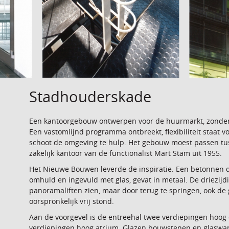
Stadhouderskade
Een kantoorgebouw ontwerpen voor de huurmarkt, zonder d
Een vastomlijnd programma ontbreekt, flexibiliteit staa
schoot de omgeving te hulp. Het gebouw moest passen t
zakelijk kantoor van de functionalist Mart Stam uit 1955.
Het Nieuwe Bouwen leverde de inspiratie. Een betonnen 
omhuld en ingevuld met glas, gevat in metaal. De driezijdi
panoramaliften zien, maar door terug te springen, ook de
oorspronkelijk vrij stond.
Aan de voorgevel is de entreehal twee verdiepingen hoog 
verdiepingen hoog atrium. Glazen bouwstenen en glaswand