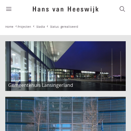
Stadia
Status: gerealiseerd
Home
Projecten
Gemeentehuis Lansingerland