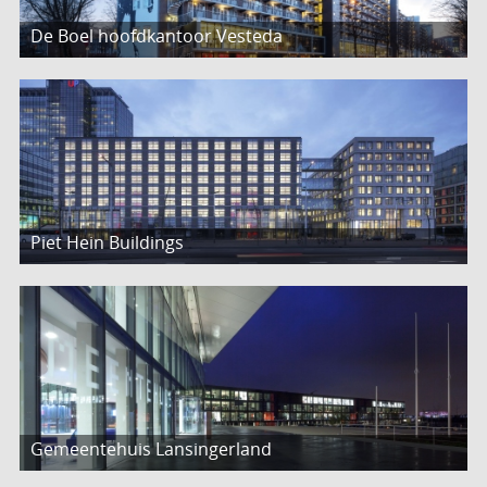
De Boel hoofdkantoor Vesteda
Piet Hein Buildings
Gemeentehuis Lansingerland