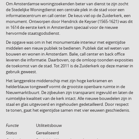
Om Amsterdamse woningzoekenden beter van dienst te zijn zocht
de Stedelijke Woningdienst een centrale plek in de stad voor een
informatiecentrum en call center. De keus viel op de Zuiderkerk, een
monument. Ontworpen door Hendrick de Keyser (1565-1621) was dit
in 1614 de eerste kerk in Amsterdam speciaal voor de nieuwe
hervormde staatsgodsdienst.
De opgave was om in het monumentale interieur met eigentijdse
middelen een nieuw publiek te bedienen. Publiek dat wil weten van
bouwen en wonen in Amsterdam. Balie, call center en back office
leveren die informatie. Daarboven, op de omloop toonden exposities
de toekomst van de stad. Tot 2011 is de Zuiderkerk op deze manier in
gebruik geweest.
Het langgerekte middenschip met zijn hoge kerkramen en
helderblauw tongewelf vormt de grootste openbare ruimte in de
Nieuwmarktbuurt. De zijbeuken zijn transparant ingevuld en laten de
ruimtelijke kwaliteit van de kerk intact. Alle nieuwe bouwdelen zijn in
staal en glas uitgevoerd en ingehouden gedetailleerd. Door respect
te tonen, gaat het eigentijdse samen met vier eeuwen geschiedenis.
Functie
Utiliteitsbouw
Status
Gerealiseerd