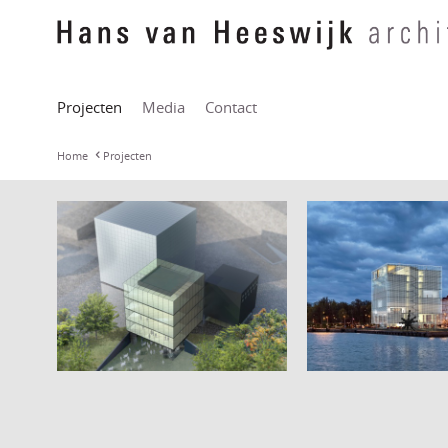
Projecten
Media
Contact
Home
Projecten
Guggenheim M
Bauhaus Museum Weimar
Helsinki