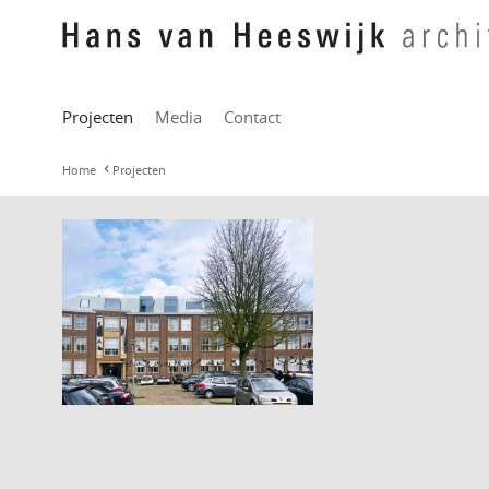
Projecten
Media
Contact
Home
Projecten
EICAS Museum in het
Hegius Gymnasium
Deventer