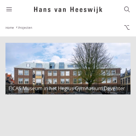
Home
Projecten
EICAS Museum in het Hegius Gymnasium Deventer