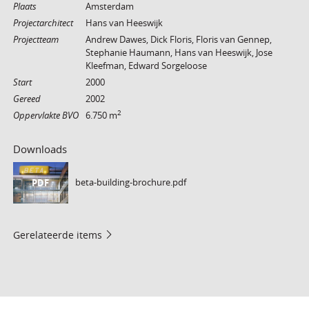
Plaats
Amsterdam
Projectarchitect
Hans van Heeswijk
Projectteam
Andrew Dawes, Dick Floris, Floris van Gennep,
Stephanie Haumann, Hans van Heeswijk, Jose
Kleefman, Edward Sorgeloose
Start
2000
Gereed
2002
2
Oppervlakte BVO
6.750 m
Downloads
beta-building-brochure.pdf
PDF
Gerelateerde items