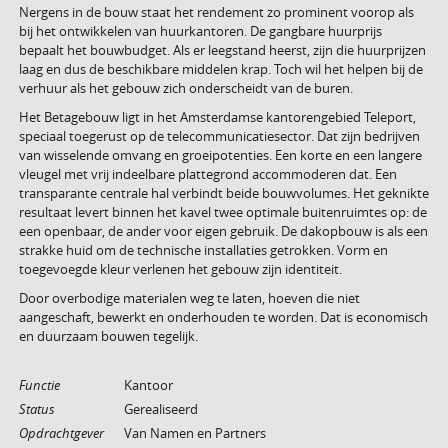
Nergens in de bouw staat het rendement zo prominent voorop als
bij het ontwikkelen van huurkantoren. De gangbare huurprijs
bepaalt het bouwbudget. Als er leegstand heerst, zijn die huurprijzen
laag en dus de beschikbare middelen krap. Toch wil het helpen bij de
verhuur als het gebouw zich onderscheidt van de buren.
Het Betagebouw ligt in het Amsterdamse kantorengebied Teleport,
speciaal toegerust op de telecommunicatiesector. Dat zijn bedrijven
van wisselende omvang en groeipotenties. Een korte en een langere
vleugel met vrij indeelbare plattegrond accommoderen dat. Een
transparante centrale hal verbindt beide bouwvolumes. Het geknikte
resultaat levert binnen het kavel twee optimale buitenruimtes op: de
een openbaar, de ander voor eigen gebruik. De dakopbouw is als een
strakke huid om de technische installaties getrokken. Vorm en
toegevoegde kleur verlenen het gebouw zijn identiteit.
Door overbodige materialen weg te laten, hoeven die niet
aangeschaft, bewerkt en onderhouden te worden. Dat is economisch
en duurzaam bouwen tegelijk.
Functie
Kantoor
Status
Gerealiseerd
Opdrachtgever
Van Namen en Partners