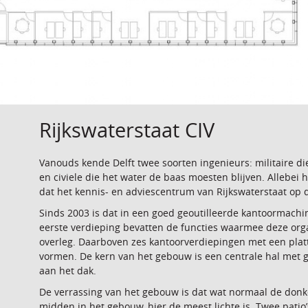
Rijkswaterstaat CIV
Vanouds kende Delft twee soorten ingenieurs: militaire 
en civiele die het water de baas moesten blijven. Allebei
dat het kennis- en adviescentrum van Rijkswaterstaat op di
Sinds 2003 is dat in een goed geoutilleerde kantoormach
eerste verdieping bevatten de functies waarmee deze orga
overleg. Daarboven zes kantoorverdiepingen met een plat
vormen. De kern van het gebouw is een centrale hal met gl
aan het dak.
De verrassing van het gebouw is dat wat normaal de donker
midden in het gebouw, hier de meest lichte is. Twee patio