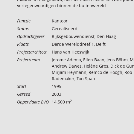
vertegenwoordigen binnen de buitenwereld.
Functie
Kantoor
Status
Gerealiseerd
Opdrachtgever
Rijksgebouwendienst, Den Haag
Plaats
Derde Werelddreef 1, Delft
Projectarchitect
Hans van Heeswijk
Projectteam
Jerome Adema, Ellen Baan, Jens Böhm, Ma
Andrew Dawes, Helène Gros, Dick de Gu
Mirjam Heymann, Remco de Hoogh, Rob Hu
Rademaker, Ton Span
Start
1995
Gereed
2003
2
Oppervlakte BVO
14.500 m