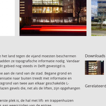
Downloads
die het land tegen de vijand moesten beschermen
 hadden ze topografische informatie nodig. Vandaar
t gebied nog steeds in Delft gevestigd is.
PDF
ine aan de rand van de stad. Begane grond en
nisatie naar buiten treedt met informatie en
tegrond van twee aan elkaar geschakelde L-
Gerelateer
azen gevels die, net als de liften, zijn opgehangen
ste plek is, de hal met lift- en trappenhuizen
’s aan weerszijden van de entree