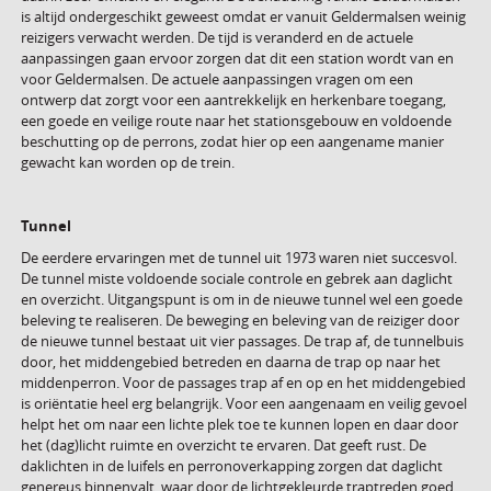
is altijd ondergeschikt geweest omdat er vanuit Geldermalsen weinig
reizigers verwacht werden. De tijd is veranderd en de actuele
aanpassingen gaan ervoor zorgen dat dit een station wordt van en
voor Geldermalsen. De actuele aanpassingen vragen om een
ontwerp dat zorgt voor een aantrekkelijk en herkenbare toegang,
een goede en veilige route naar het stationsgebouw en voldoende
beschutting op de perrons, zodat hier op een aangename manier
gewacht kan worden op de trein.
Tunnel
De eerdere ervaringen met de tunnel uit 1973 waren niet succesvol.
De tunnel miste voldoende sociale controle en gebrek aan daglicht
en overzicht. Uitgangspunt is om in de nieuwe tunnel wel een goede
beleving te realiseren. De beweging en beleving van de reiziger door
de nieuwe tunnel bestaat uit vier passages. De trap af, de tunnelbuis
door, het middengebied betreden en daarna de trap op naar het
middenperron. Voor de passages trap af en op en het middengebied
is oriëntatie heel erg belangrijk. Voor een aangenaam en veilig gevoel
helpt het om naar een lichte plek toe te kunnen lopen en daar door
het (dag)licht ruimte en overzicht te ervaren. Dat geeft rust. De
daklichten in de luifels en perronoverkapping zorgen dat daglicht
genereus binnenvalt, waar door de lichtgekleurde traptreden goed