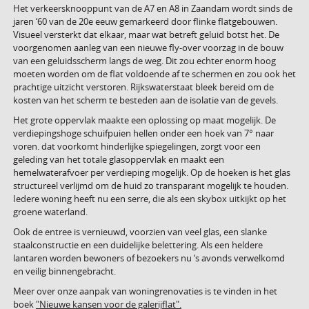
Het verkeersknooppunt van de A7 en A8 in Zaandam wordt sinds de
jaren ‘60 van de 20e eeuw gemarkeerd door flinke flatgebouwen.
Visueel versterkt dat elkaar, maar wat betreft geluid botst het. De
voorgenomen aanleg van een nieuwe fly-over voorzag in de bouw
van een geluidsscherm langs de weg. Dit zou echter enorm hoog
moeten worden om de flat voldoende af te schermen en zou ook het
prachtige uitzicht verstoren. Rijkswaterstaat bleek bereid om de
kosten van het scherm te besteden aan de isolatie van de gevels.
Het grote oppervlak maakte een oplossing op maat mogelijk. De
verdiepingshoge schuifpuien hellen onder een hoek van 7° naar
voren. dat voorkomt hinderlijke spiegelingen, zorgt voor een
geleding van het totale glasoppervlak en maakt een
hemelwaterafvoer per verdieping mogelijk. Op de hoeken is het glas
structureel verlijmd om de huid zo transparant mogelijk te houden.
Iedere woning heeft nu een serre, die als een skybox uitkijkt op het
groene waterland.
Ook de entree is vernieuwd, voorzien van veel glas, een slanke
staalconstructie en een duidelijke belettering. Als een heldere
lantaren worden bewoners of bezoekers nu ‘s avonds verwelkomd
en veilig binnengebracht.
Meer over onze aanpak van woningrenovaties is te vinden in het
boek
"Nieuwe kansen voor de galerijflat".