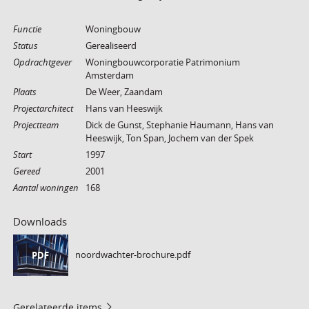
Functie
Woningbouw
Status
Gerealiseerd
Opdrachtgever
Woningbouwcorporatie Patrimonium
Amsterdam
Plaats
De Weer, Zaandam
Projectarchitect
Hans van Heeswijk
Projectteam
Dick de Gunst, Stephanie Haumann, Hans van
Heeswijk, Ton Span, Jochem van der Spek
Start
1997
Gereed
2001
Aantal woningen
168
Downloads
noordwachter-brochure.pdf
PDF
Gerelateerde items