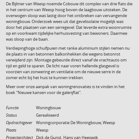
De Bijlmer van Weesp noemde Cobouw dit complex van drie flats die
in het centrum van Weesp hoog boven de laagbouw uitsteken. De
overwogen sloop was lastig door het ontbreken van vervangende
woningbouw. Onderzoek wees uit dat gevelisolatie mogelijk was
door het plaatsen van een serregevel. Dat leverde extra woonruimte
op en voorkwam tijdelijke herhuisvesting van bewoners. Daarmee
was sloop van de baan.
Verdiepinghoge schuifpuien met ranke aluminium stijlen nemen nu
de plaats in van betonnen balkonhekken die wegens betonrot
verwijderd zijn. Montage gebeurde direct vanaf de vrachtauto om
tijd en geld te sparen. De licht naar voren hellende glasgevel is
voorzien van zonwering en ventilatie om de nieuwe serre in de
zomer echt bij het huis te kunnen trekken.
Meer over onze aanpak van woningrenovaties is te vinden in het
boek "Nieuwe kansen voor de galerijflat".
Functie
Woningbouw
Status
Gerealiseerd
Opdrachtgever
Woningcorporatie De Woningbouw, Weesp
Plaats
Weesp
Projectarchitect
Dick de Gunst, Hans van Heeswijk