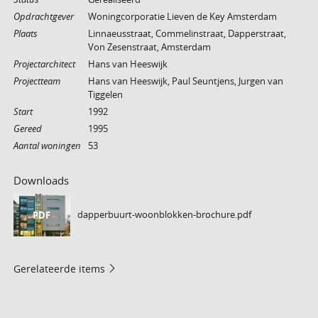
Opdrachtgever
Woningcorporatie Lieven de Key Amsterdam
Plaats
Linnaeusstraat, Commelinstraat, Dapperstraat,
Von Zesenstraat, Amsterdam
Projectarchitect
Hans van Heeswijk
Projectteam
Hans van Heeswijk, Paul Seuntjens, Jurgen van
Tiggelen
Start
1992
Gereed
1995
Aantal woningen
53
Downloads
dapperbuurt-woonblokken-brochure.pdf
PDF
Gerelateerde items