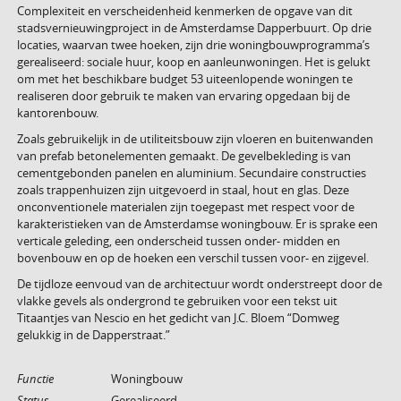
Complexiteit en verscheidenheid kenmerken de opgave van dit
stadsvernieuwingproject in de Amsterdamse Dapperbuurt. Op drie
locaties, waarvan twee hoeken, zijn drie woningbouwprogramma’s
gerealiseerd: sociale huur, koop en aanleunwoningen. Het is gelukt
om met het beschikbare budget 53 uiteenlopende woningen te
realiseren door gebruik te maken van ervaring opgedaan bij de
kantorenbouw.
Zoals gebruikelijk in de utiliteitsbouw zijn vloeren en buitenwanden
van prefab betonelementen gemaakt. De gevelbekleding is van
cementgebonden panelen en aluminium. Secundaire constructies
zoals trappenhuizen zijn uitgevoerd in staal, hout en glas. Deze
onconventionele materialen zijn toegepast met respect voor de
karakteristieken van de Amsterdamse woningbouw. Er is sprake een
verticale geleding, een onderscheid tussen onder- midden en
bovenbouw en op de hoeken een verschil tussen voor- en zijgevel.
De tijdloze eenvoud van de architectuur wordt onderstreept door de
vlakke gevels als ondergrond te gebruiken voor een tekst uit
Titaantjes van Nescio en het gedicht van J.C. Bloem “Domweg
gelukkig in de Dapperstraat.”
Functie
Woningbouw
Status
Gerealiseerd