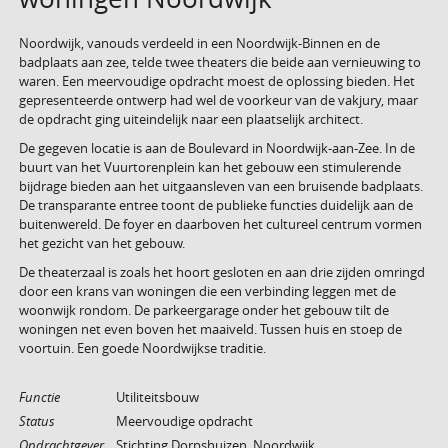
Noordwijk, vanouds verdeeld in een Noordwijk-Binnen en de
badplaats aan zee, telde twee theaters die beide aan vernieuwing to
waren. Een meervoudige opdracht moest de oplossing bieden. Het
gepresenteerde ontwerp had wel de voorkeur van de vakjury, maar
de opdracht ging uiteindelijk naar een plaatselijk architect.
De gegeven locatie is aan de Boulevard in Noordwijk-aan-Zee. In de
buurt van het Vuurtorenplein kan het gebouw een stimulerende
bijdrage bieden aan het uitgaansleven van een bruisende badplaats.
De transparante entree toont de publieke functies duidelijk aan de
buitenwereld. De foyer en daarboven het cultureel centrum vormen
het gezicht van het gebouw.
De theaterzaal is zoals het hoort gesloten en aan drie zijden omringd
door een krans van woningen die een verbinding leggen met de
woonwijk rondom. De parkeergarage onder het gebouw tilt de
woningen net even boven het maaiveld. Tussen huis en stoep de
voortuin. Een goede Noordwijkse traditie.
Functie
Utiliteitsbouw
Status
Meervoudige opdracht
Opdrachtgever
Stichting Dorpshuizen, Noordwijk