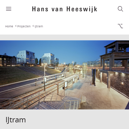
Home
Projecten
IJtram
IJtram