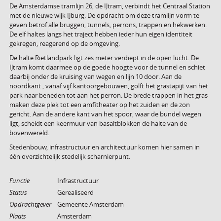
De Amsterdamse tramlijn 26, de IJtram, verbindt het Centraal Station
met de nieuwe wijk IJburg. De opdracht om deze tramlijn vorm te
geven betrof alle bruggen, tunnels, perrons, trappen en hekwerken.
De elf haltes langs het traject hebben ieder hun eigen identiteit
gekregen, reagerend op de omgeving.
De halte Rietlandpark ligt zes meter verdiept in de open lucht. De
IJtram komt daarmee op de goede hoogte voor de tunnel en schiet
daarbij onder de kruising van wegen en lijn 10 door. Aan de
noordkant , vanaf vijf kantoorgebouwen, golft het grastapijt van het
park naar beneden tot aan het perron. De brede trappen in het gras
maken deze plek tot een amfitheater op het zuiden en de zon
gericht. Aan de andere kant van het spoor, waar de bundel wegen
ligt, scheidt een keermuur van basaltblokken de halte van de
bovenwereld.
Stedenbouw, infrastructuur en architectuur komen hier samen in
één overzichtelijk stedelijk scharnierpunt.
Functie
Infrastructuur
Status
Gerealiseerd
Opdrachtgever
Gemeente Amsterdam
Plaats
Amsterdam