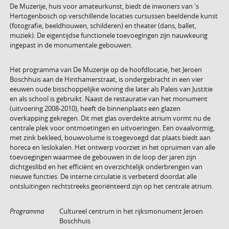
De Muzerije, huis voor amateurkunst, biedt de inwoners van 's
Hertogenbosch op verschillende locaties cursussen beeldende kunst
(fotografie, beeldhouwen, schilderen) en theater (dans, ballet,
muziek). De eigentijdse functionele toevoegingen zijn nauwkeurig
ingepast in de monumentale gebouwen.
Het programma van De Muzerije op de hoofdlocatie, het Jeroen
Boschhuis aan de Hinthamerstraat, is ondergebracht in een vier
eeuwen oude bisschoppelijke woning die later als Paleis van Justitie
en als school is gebruikt. Naast de restauratie van het monument
(uitvoering 2008-2010), heeft de binnenplaats een glazen
overkapping gekregen. Dit met glas overdekte atrium vormt nu de
centrale plek voor ontmoetingen en uitvoeringen. Een ovaalvormig,
met zink bekleed, bouwvolume is toegevoegd dat plaats biedt aan
horeca en leslokalen. Het ontwerp voorziet in het opruimen van alle
toevoegingen waarmee de gebouwen in de loop der jaren zijn
dichtgeslibd en het efficiënt en overzichtelijk onderbrengen van
nieuwe functies. De interne circulatie is verbeterd doordat alle
ontsluitingen rechtstreeks georiënteerd zijn op het centrale atrium.
Programma
Cultureel centrum in het rijksmonument Jeroen
Boschhuis