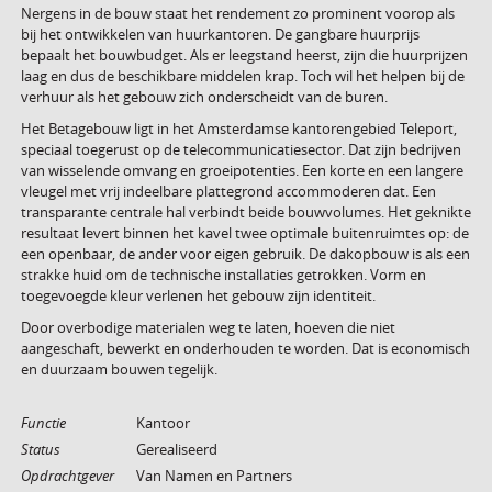
Nergens in de bouw staat het rendement zo prominent voorop als
bij het ontwikkelen van huurkantoren. De gangbare huurprijs
bepaalt het bouwbudget. Als er leegstand heerst, zijn die huurprijzen
laag en dus de beschikbare middelen krap. Toch wil het helpen bij de
verhuur als het gebouw zich onderscheidt van de buren.
Het Betagebouw ligt in het Amsterdamse kantorengebied Teleport,
speciaal toegerust op de telecommunicatiesector. Dat zijn bedrijven
van wisselende omvang en groeipotenties. Een korte en een langere
vleugel met vrij indeelbare plattegrond accommoderen dat. Een
transparante centrale hal verbindt beide bouwvolumes. Het geknikte
resultaat levert binnen het kavel twee optimale buitenruimtes op: de
een openbaar, de ander voor eigen gebruik. De dakopbouw is als een
strakke huid om de technische installaties getrokken. Vorm en
toegevoegde kleur verlenen het gebouw zijn identiteit.
Door overbodige materialen weg te laten, hoeven die niet
aangeschaft, bewerkt en onderhouden te worden. Dat is economisch
en duurzaam bouwen tegelijk.
Functie
Kantoor
Status
Gerealiseerd
Opdrachtgever
Van Namen en Partners