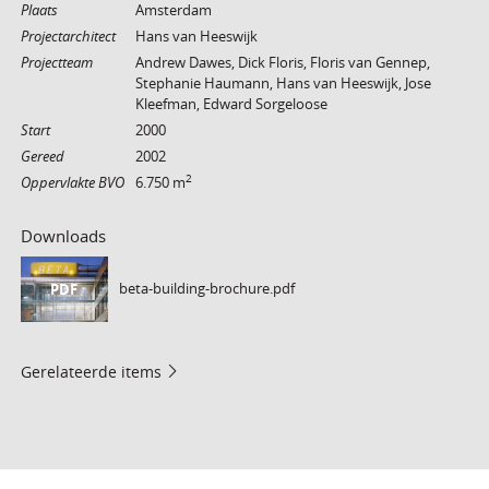
Plaats
Amsterdam
Projectarchitect
Hans van Heeswijk
Projectteam
Andrew Dawes, Dick Floris, Floris van Gennep,
Stephanie Haumann, Hans van Heeswijk, Jose
Kleefman, Edward Sorgeloose
Start
2000
Gereed
2002
2
Oppervlakte BVO
6.750 m
Downloads
beta-building-brochure.pdf
PDF
Gerelateerde items