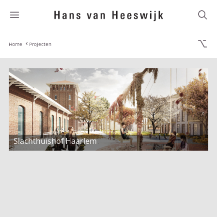
Home
Projecten
Slachthuishof Haarlem