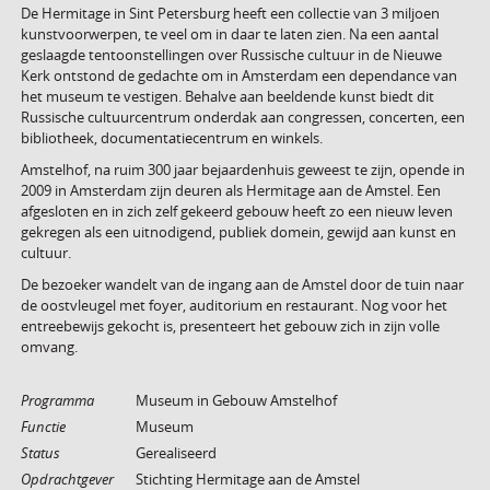
De Hermitage in Sint Petersburg heeft een collectie van 3 miljoen
kunstvoorwerpen, te veel om in daar te laten zien. Na een aantal
geslaagde tentoonstellingen over Russische cultuur in de Nieuwe
Kerk ontstond de gedachte om in Amsterdam een dependance van
het museum te vestigen. Behalve aan beeldende kunst biedt dit
Russische cultuurcentrum onderdak aan congressen, concerten, een
bibliotheek, documentatiecentrum en winkels.
Amstelhof, na ruim 300 jaar bejaardenhuis geweest te zijn, opende in
2009 in Amsterdam zijn deuren als Hermitage aan de Amstel. Een
afgesloten en in zich zelf gekeerd gebouw heeft zo een nieuw leven
gekregen als een uitnodigend, publiek domein, gewijd aan kunst en
cultuur.
De bezoeker wandelt van de ingang aan de Amstel door de tuin naar
de oostvleugel met foyer, auditorium en restaurant. Nog voor het
entreebewijs gekocht is, presenteert het gebouw zich in zijn volle
omvang.
Programma
Museum in Gebouw Amstelhof
Functie
Museum
Status
Gerealiseerd
Opdrachtgever
Stichting Hermitage aan de Amstel