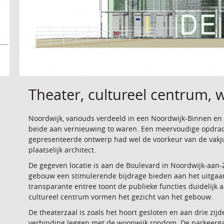
Theater, cultureel centrum,
Noordwijk, vanouds verdeeld in een Noordwijk-Binnen en d
beide aan vernieuwing to waren. Een meervoudige opdrac
gepresenteerde ontwerp had wel de voorkeur van de vakjur
plaatselijk architect.
De gegeven locatie is aan de Boulevard in Noordwijk-aan-
gebouw een stimulerende bijdrage bieden aan het uitgaa
transparante entree toont de publieke functies duidelijk
cultureel centrum vormen het gezicht van het gebouw.
De theaterzaal is zoals het hoort gesloten en aan drie z
verbinding leggen met de woonwijk rondom. De parkeerga