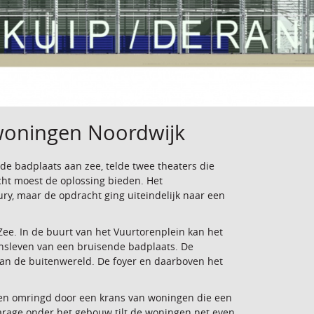
 woningen Noordwijk
e badplaats aan zee, telde twee theaters die
ht moest de oplossing bieden. Het
y, maar de opdracht ging uiteindelijk naar een
Zee. In de buurt van het Vuurtorenplein kan het
nsleven van een bruisende badplaats. De
 aan de buitenwereld. De foyer en daarboven het
ijden omringd door een krans van woningen die een
rage onder het gebouw tilt de woningen net even