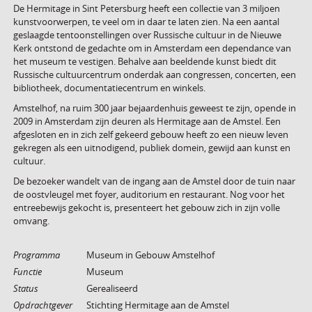
De Hermitage in Sint Petersburg heeft een collectie van 3 miljoen
kunstvoorwerpen, te veel om in daar te laten zien. Na een aantal
geslaagde tentoonstellingen over Russische cultuur in de Nieuwe
Kerk ontstond de gedachte om in Amsterdam een dependance van
het museum te vestigen. Behalve aan beeldende kunst biedt dit
Russische cultuurcentrum onderdak aan congressen, concerten, een
bibliotheek, documentatiecentrum en winkels.
Amstelhof, na ruim 300 jaar bejaardenhuis geweest te zijn, opende in
2009 in Amsterdam zijn deuren als Hermitage aan de Amstel. Een
afgesloten en in zich zelf gekeerd gebouw heeft zo een nieuw leven
gekregen als een uitnodigend, publiek domein, gewijd aan kunst en
cultuur.
De bezoeker wandelt van de ingang aan de Amstel door de tuin naar
de oostvleugel met foyer, auditorium en restaurant. Nog voor het
entreebewijs gekocht is, presenteert het gebouw zich in zijn volle
omvang.
Programma
Museum in Gebouw Amstelhof
Functie
Museum
Status
Gerealiseerd
Opdrachtgever
Stichting Hermitage aan de Amstel