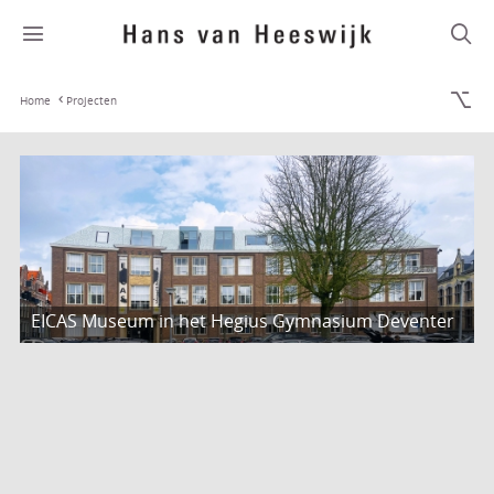
Home
Projecten
EICAS Museum in het Hegius Gymnasium Deventer