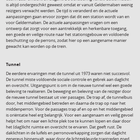
is altijd ondergeschikt geweest omdat er vanuit Geldermalsen weinig
reizigers verwacht werden. De tijd is veranderd en de actuele
aanpassingen gaan ervoor zorgen dat dit een station wordt van en
voor Geldermalsen. De actuele aanpassingen vragen om een
ontwerp dat zorgt voor een aantrekkelijk en herkenbare toegang,
een goede en veilige route naar het stationsgebouw en voldoende
beschutting op de perrons, zodat hier op een aangename manier
gewacht kan worden op de trein.
Tunnel
De eerdere ervaringen met de tunnel uit 1973 waren niet succesvol.
De tunnel miste voldoende sociale controle en gebrek aan daglicht
en overzicht. Uitgangspunt is om in de nieuwe tunnel wel een goede
beleving te realiseren. De beweging en beleving van de reiziger door
de nieuwe tunnel bestaat uit vier passages. De trap af, de tunnelbuis
door, het middengebied betreden en daarna de trap op naar het
middenperron. Voor de passages trap af en op en het middengebied
is oriëntatie heel erg belangrijk. Voor een aangenaam en veilig gevoel
helpt het om naar een lichte plek toe te kunnen lopen en daar door
het (dag)licht ruimte en overzicht te ervaren. Dat geeft rust. De
daklichten in de luifels en perronoverkapping zorgen dat daglicht
genereus binnenvalt, waar door de lichtgekleurde traptreden goed