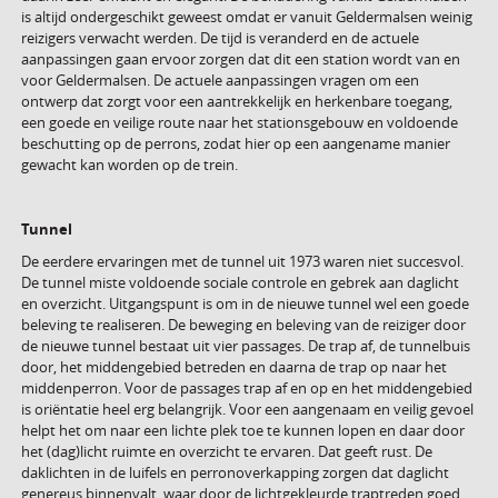
is altijd ondergeschikt geweest omdat er vanuit Geldermalsen weinig
reizigers verwacht werden. De tijd is veranderd en de actuele
aanpassingen gaan ervoor zorgen dat dit een station wordt van en
voor Geldermalsen. De actuele aanpassingen vragen om een
ontwerp dat zorgt voor een aantrekkelijk en herkenbare toegang,
een goede en veilige route naar het stationsgebouw en voldoende
beschutting op de perrons, zodat hier op een aangename manier
gewacht kan worden op de trein.
Tunnel
De eerdere ervaringen met de tunnel uit 1973 waren niet succesvol.
De tunnel miste voldoende sociale controle en gebrek aan daglicht
en overzicht. Uitgangspunt is om in de nieuwe tunnel wel een goede
beleving te realiseren. De beweging en beleving van de reiziger door
de nieuwe tunnel bestaat uit vier passages. De trap af, de tunnelbuis
door, het middengebied betreden en daarna de trap op naar het
middenperron. Voor de passages trap af en op en het middengebied
is oriëntatie heel erg belangrijk. Voor een aangenaam en veilig gevoel
helpt het om naar een lichte plek toe te kunnen lopen en daar door
het (dag)licht ruimte en overzicht te ervaren. Dat geeft rust. De
daklichten in de luifels en perronoverkapping zorgen dat daglicht
genereus binnenvalt, waar door de lichtgekleurde traptreden goed