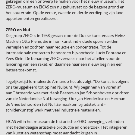
gekregen om een ontwerp te maken voor het nieuw museum. Het
ZERO-museum en EICAS zijn nu gehuisvest op de begane grond en
het souterrain.
Op de eerste, tweede en derde verdieping zijn luxe
appartementen gerealiseerd.
ZERO en Nul
De groep ZERO is in 1958 gestart door de Duitse kunstenaars Heinz
Mack en Otto Piene, die in hun kunst individuele sporen wilden
vermijden en zochten naar reductie en concentratie. Tot de
internationale contacten behoorden bijvoorbeeld Lucio Fontana en
Yves Klein. De benaming ZERO verwees naar het aftellen voor de
lancering van een raket, en daarmee naar een nieuw begin en een
betere toekomst.
Tegelijkertijd formuleerde Armando het als volgt: “De kunst is volgens
ons teruggekeerd tot op het Nulpunt. Wij beginnen van voren af
aan.” Armando was met Henk Peeters en Jan Schoonhoven oprichter
van de Nederlandse Nul-beweging. Ook Jan Henderikse en Herman
de Vries behoorden tot Nul. Ze maakten bij uitstek 'anti-
schilderkunstig' werk met veel industriële materialen.
EICAS wil in het museum de historische ZERO-beweging verbinden
met hedendaagse artistieke productie en onderzoek. Het integreren
van kunst en wetenschap moet aandacht krijgen in