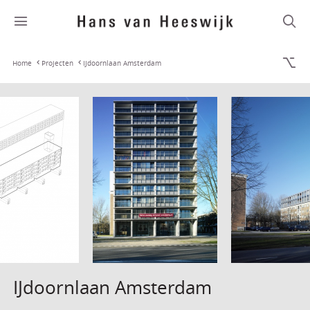
Home
Projecten
IJdoornlaan Amsterdam
IJdoornlaan Amsterdam