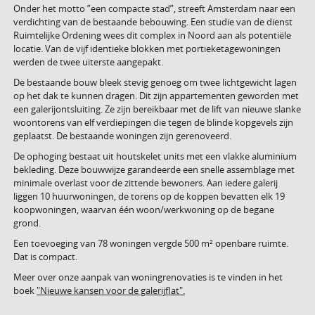
Onder het motto ”een compacte stad”, streeft Amsterdam naar een
verdichting van de bestaande bebouwing. Een studie van de dienst
Ruimtelijke Ordening wees dit complex in Noord aan als potentiële
locatie. Van de vijf identieke blokken met portieketagewoningen
werden de twee uiterste aangepakt.
De bestaande bouw bleek stevig genoeg om twee lichtgewicht lagen
op het dak te kunnen dragen. Dit zijn appartementen geworden met
een galerijontsluiting. Ze zijn bereikbaar met de lift van nieuwe slanke
woontorens van elf verdiepingen die tegen de blinde kopgevels zijn
geplaatst. De bestaande woningen zijn gerenoveerd.
De ophoging bestaat uit houtskelet units met een vlakke aluminium
bekleding. Deze bouwwijze garandeerde een snelle assemblage met
minimale overlast voor de zittende bewoners. Aan iedere galerij
liggen 10 huurwoningen, de torens op de koppen bevatten elk 19
koopwoningen, waarvan één woon/werkwoning op de begane
grond.
Een toevoeging van 78 woningen vergde 500 m² openbare ruimte.
Dat is compact.
Meer over onze aanpak van woningrenovaties is te vinden in het
boek
"Nieuwe kansen voor de galerijflat".