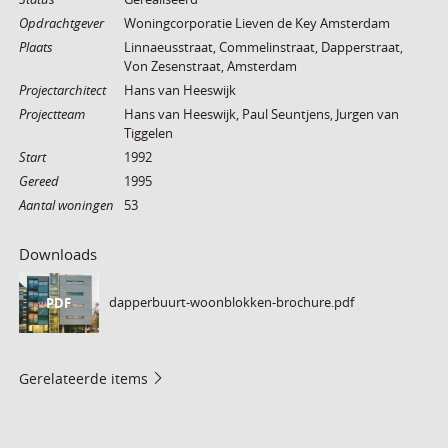
Opdrachtgever
Woningcorporatie Lieven de Key Amsterdam
Plaats
Linnaeusstraat, Commelinstraat, Dapperstraat,
Von Zesenstraat, Amsterdam
Projectarchitect
Hans van Heeswijk
Projectteam
Hans van Heeswijk, Paul Seuntjens, Jurgen van
Tiggelen
Start
1992
Gereed
1995
Aantal woningen
53
Downloads
dapperbuurt-woonblokken-brochure.pdf
PDF
Gerelateerde items