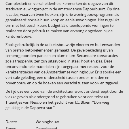
Complexiteit en verscheidenheid kenmerken de opgave van dit
stadsvernieuwingproject in de Amsterdamse Dapperbuurt. Op drie
locaties, waarvan twee hoeken, zijn drie woningbouwprogramma’s
gerealiseerd: sociale huur, koop en aanleunwoningen. Het is gelukt
om met het beschikbare budget 53 uiteenlopende woningen te
realiseren door gebruik te maken van ervaring opgedaan bij de
kantorenbouw.
Zoals gebruikelijk in de utiliteitsbouw zijn vloeren en buitenwanden
van prefab betonelementen gemaakt. De gevelbekleding is van
cementgebonden panelen en aluminium. Secundaire constructies
zoals trappenhuizen zijn uitgevoerd in staal, hout en glas. Deze
onconventionele materialen zijn toegepast met respect voor de
karakteristieken van de Amsterdamse woningbouw. Er is sprake een
verticale geleding, een onderscheid tussen onder- midden en
bovenbouw en op de hoeken een verschil tussen voor- en zijgevel.
De tijdloze eenvoud van de architectuur wordt onderstreept door de
vlakke gevels als ondergrond te gebruiken voor een tekst uit
Titaantjes van Nescio en het gedicht van J.C. Bloem “Domweg
gelukkig in de Dapperstraat.”
Functie
Woningbouw
Status
Gerealiseerd