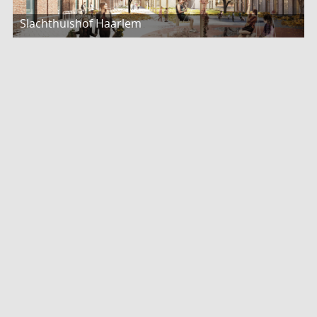
Slachthuishof Haarlem