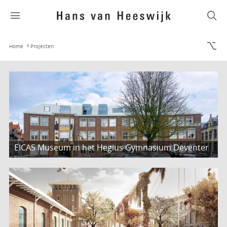
Home
Projecten
EICAS Museum in het Hegius Gymnasium Deventer