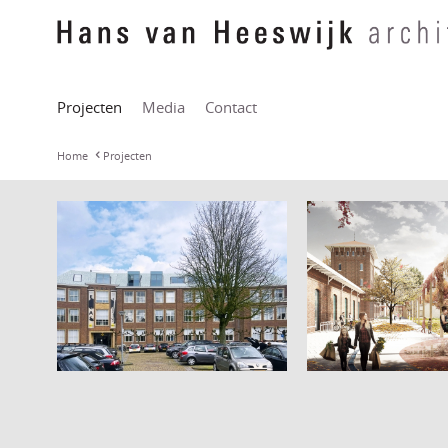
Projecten
Media
Contact
Home
Projecten
EICAS Museum in het
Hegius Gymnasium
Deventer
Slachthuishof H