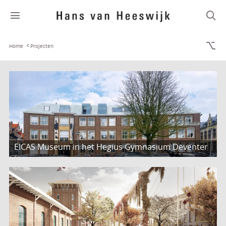
Home
Projecten
EICAS Museum in het Hegius Gymnasium Deventer