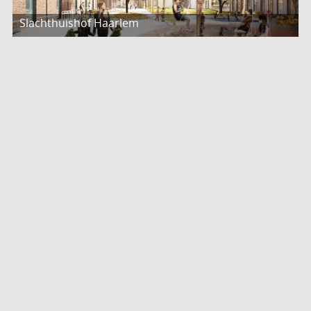
Slachthuishof Haarlem