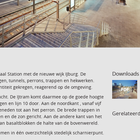
Downloads
aal Station met de nieuwe wijk IJburg. De
gen, tunnels, perrons, trappen en hekwerken.
entiteit gekregen, reagerend op de omgeving.
PDF
 lucht. De IJtram komt daarmee op de goede hoogte
en en lijn 10 door. Aan de noordkant , vanaf vijf
beneden tot aan het perron. De brede trappen in
Gerelateer
en en de zon gericht. Aan de andere kant van het
van basaltblokken de halte van de bovenwereld.
en in één overzichtelijk stedelijk scharnierpunt.