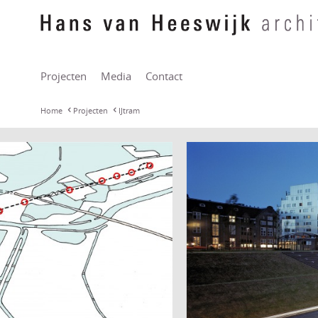
Projecten
Media
Contact
Home
Projecten
IJtram