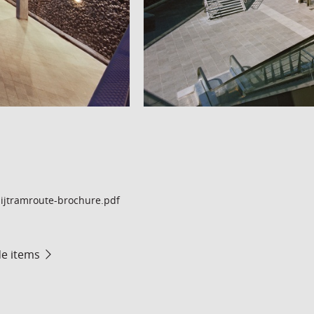
ijtramroute-brochure.pdf
de items