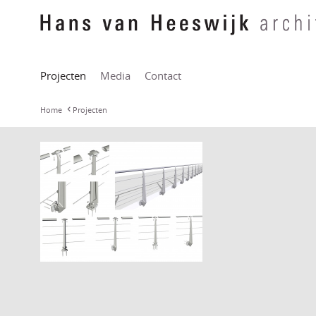
Projecten
Media
Contact
Home
Projecten
Gietstaal balusters IJtram