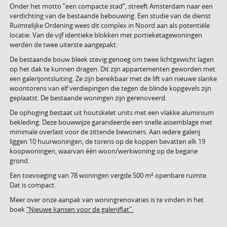
Onder het motto ”een compacte stad”, streeft Amsterdam naar een
verdichting van de bestaande bebouwing. Een studie van de dienst
Ruimtelijke Ordening wees dit complex in Noord aan als potentiële
locatie. Van de vijf identieke blokken met portieketagewoningen
werden de twee uiterste aangepakt.
De bestaande bouw bleek stevig genoeg om twee lichtgewicht lagen
op het dak te kunnen dragen. Dit zijn appartementen geworden met
een galerijontsluiting. Ze zijn bereikbaar met de lift van nieuwe slanke
woontorens van elf verdiepingen die tegen de blinde kopgevels zijn
geplaatst. De bestaande woningen zijn gerenoveerd.
De ophoging bestaat uit houtskelet units met een vlakke aluminium
bekleding. Deze bouwwijze garandeerde een snelle assemblage met
minimale overlast voor de zittende bewoners. Aan iedere galerij
liggen 10 huurwoningen, de torens op de koppen bevatten elk 19
koopwoningen, waarvan één woon/werkwoning op de begane
grond.
Een toevoeging van 78 woningen vergde 500 m² openbare ruimte.
Dat is compact.
Meer over onze aanpak van woningrenovaties is te vinden in het
boek
"Nieuwe kansen voor de galerijflat".