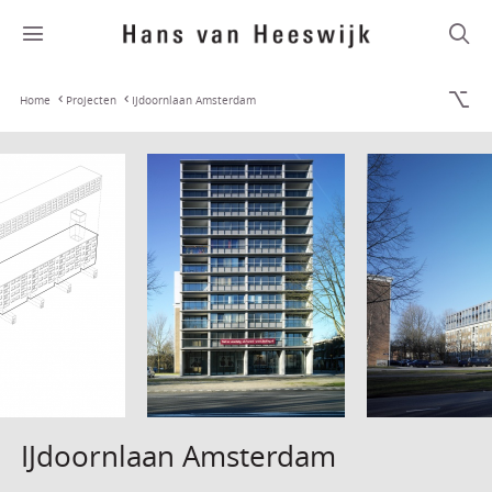
Home
Projecten
IJdoornlaan Amsterdam
IJdoornlaan Amsterdam