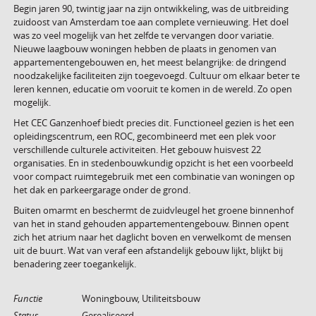
Begin jaren 90, twintig jaar na zijn ontwikkeling, was de uitbreiding
zuidoost van Amsterdam toe aan complete vernieuwing. Het doel
was zo veel mogelijk van het zelfde te vervangen door variatie.
Nieuwe laagbouw woningen hebben de plaats in genomen van
appartementengebouwen en, het meest belangrijke: de dringend
noodzakelijke faciliteiten zijn toegevoegd. Cultuur om elkaar beter te
leren kennen, educatie om vooruit te komen in de wereld. Zo open
mogelijk.
Het CEC Ganzenhoef biedt precies dit. Functioneel gezien is het een
opleidingscentrum, een ROC, gecombineerd met een plek voor
verschillende culturele activiteiten. Het gebouw huisvest 22
organisaties. En in stedenbouwkundig opzicht is het een voorbeeld
voor compact ruimtegebruik met een combinatie van woningen op
het dak en parkeergarage onder de grond.
Buiten omarmt en beschermt de zuidvleugel het groene binnenhof
van het in stand gehouden appartementengebouw. Binnen opent
zich het atrium naar het daglicht boven en verwelkomt de mensen
uit de buurt. Wat van veraf een afstandelijk gebouw lijkt, blijkt bij
benadering zeer toegankelijk.
Functie
Woningbouw, Utiliteitsbouw
Status
Gerealiseerd