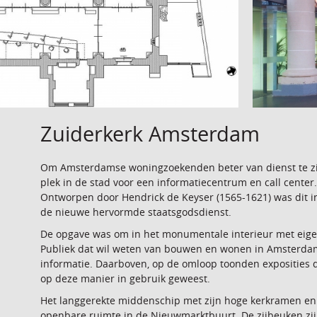
Zuiderkerk Amsterdam
Om Amsterdamse woningzoekenden beter van dienst te zij
plek in de stad voor een informatiecentrum en call cente
Ontworpen door Hendrick de Keyser (1565-1621) was dit i
de nieuwe hervormde staatsgodsdienst.
De opgave was om in het monumentale interieur met eige
Publiek dat wil weten van bouwen en wonen in Amsterdam. B
informatie. Daarboven, op de omloop toonden exposities d
op deze manier in gebruik geweest.
Het langgerekte middenschip met zijn hoge kerkramen en
openbare ruimte in de Nieuwmarktbuurt. De zijbeuken zijn