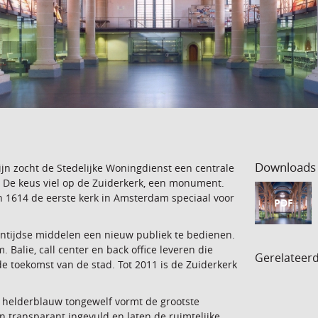
Downloads
n zocht de Stedelijke Woningdienst een centrale
r. De keus viel op de Zuiderkerk, een monument.
n 1614 de eerste kerk in Amsterdam speciaal voor
PDF
ntijdse middelen een nieuw publiek te bedienen.
alie, call center en back office leveren die
Gerelateer
e toekomst van de stad. Tot 2011 is de Zuiderkerk
 helderblauw tongewelf vormt de grootste
 transparant ingevuld en laten de ruimtelijke