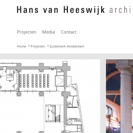
Projecten
Media
Contact
Home
Projecten
Zuiderkerk Amsterdam