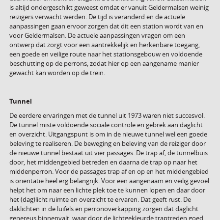
is altijd ondergeschikt geweest omdat er vanuit Geldermalsen weinig
reizigers verwacht werden. De tijd is veranderd en de actuele
aanpassingen gaan ervoor zorgen dat dit een station wordt van en
voor Geldermalsen. De actuele aanpassingen vragen om een
ontwerp dat zorgt voor een aantrekkelijk en herkenbare toegang,
een goede en veilige route naar het stationsgebouw en voldoende
beschutting op de perrons, zodat hier op een aangename manier
gewacht kan worden op de trein.
Tunnel
De eerdere ervaringen met de tunnel uit 1973 waren niet succesvol.
De tunnel miste voldoende sociale controle en gebrek aan daglicht
en overzicht. Uitgangspunt is om in de nieuwe tunnel wel een goede
beleving te realiseren. De beweging en beleving van de reiziger door
de nieuwe tunnel bestaat uit vier passages. De trap af, de tunnelbuis
door, het middengebied betreden en daarna de trap op naar het
middenperron. Voor de passages trap af en op en het middengebied
is oriëntatie heel erg belangrijk. Voor een aangenaam en veilig gevoel
helpt het om naar een lichte plek toe te kunnen lopen en daar door
het (dag)licht ruimte en overzicht te ervaren. Dat geeft rust. De
daklichten in de luifels en perronoverkapping zorgen dat daglicht
genereus binnenvalt, waar door de lichtgekleurde traptreden goed