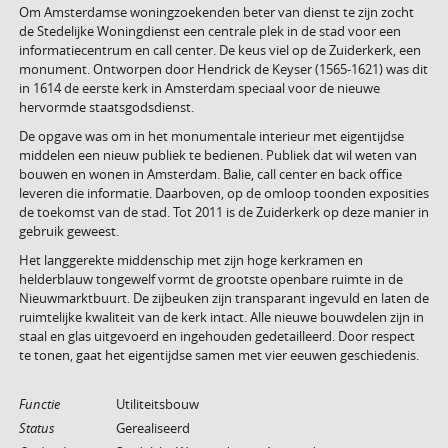
Om Amsterdamse woningzoekenden beter van dienst te zijn zocht
de Stedelijke Woningdienst een centrale plek in de stad voor een
informatiecentrum en call center. De keus viel op de Zuiderkerk, een
monument. Ontworpen door Hendrick de Keyser (1565-1621) was dit
in 1614 de eerste kerk in Amsterdam speciaal voor de nieuwe
hervormde staatsgodsdienst.
De opgave was om in het monumentale interieur met eigentijdse
middelen een nieuw publiek te bedienen. Publiek dat wil weten van
bouwen en wonen in Amsterdam. Balie, call center en back office
leveren die informatie. Daarboven, op de omloop toonden exposities
de toekomst van de stad. Tot 2011 is de Zuiderkerk op deze manier in
gebruik geweest.
Het langgerekte middenschip met zijn hoge kerkramen en
helderblauw tongewelf vormt de grootste openbare ruimte in de
Nieuwmarktbuurt. De zijbeuken zijn transparant ingevuld en laten de
ruimtelijke kwaliteit van de kerk intact. Alle nieuwe bouwdelen zijn in
staal en glas uitgevoerd en ingehouden gedetailleerd. Door respect
te tonen, gaat het eigentijdse samen met vier eeuwen geschiedenis.
Functie
Utiliteitsbouw
Status
Gerealiseerd