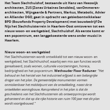
Het Team Slachthuishof, bestaande uit Hans van Heeswijk
architecten, ZUS [Zones Urbaines Sensibles], vanOmmeren-
architecten, Wijngaarde & Partners, Markus, Metabolic, Advier
en Alliander DGO, gaat in opdracht van gebiedsontwikkelaar
BPD (Bouwfonds Property Development) met bouwbedrijf De
Nijs het Slachthuisterrein in Haarlem-Oost omtoveren tot een
nieuw woon- en werkgebied, Slachthuishof. Als eerste komt er
een popcentrum, een langgekoesterde wens onder musici in
Haarlem.
Nieuw woon- en werkgebied
Het Slachthuisterrein wordt ontwikkeld tot een nieuw woon- en
werkgebied, het Slachthuishof, waarbij een mix aan functies wordt
gerealiseerd, zoals wonen, culturele voorzieningen, horeca,
bedrijvigheid en het popcentrum.
Wethouder Floor Roduner
:
“Het
behoud en het herstel van het industrieel erfgoed is een belangrijke
drager van het plan. De gemeentelijke monumenten vormen
onmiskenbaar het middelpunt van de ontwikkeling, naast de te
ontwikkelen woningbouw. Aansprekend in het plan is dat de
geschiedenis van het Slachthuisterrein als ontwerpprincipe wordt
gehanteerd en dat op die rijke historie van ruim 100 jaar met dit plan
wordt voortgebouwd.“