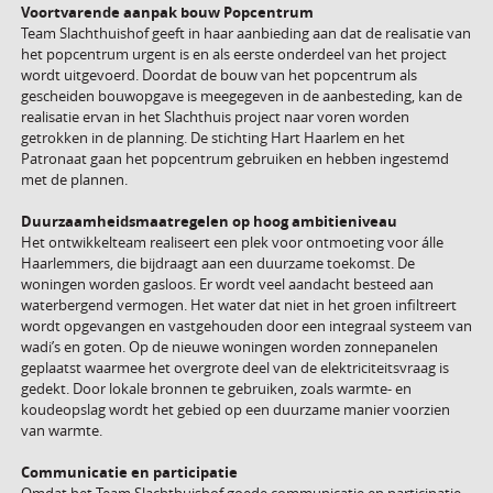
Voortvarende aanpak bouw Popcentrum
Team Slachthuishof geeft in haar aanbieding aan dat de realisatie van
het popcentrum urgent is en als eerste onderdeel van het project
wordt uitgevoerd. Doordat de bouw van het popcentrum als
gescheiden bouwopgave is meegegeven in de aanbesteding, kan de
realisatie ervan in het Slachthuis project naar voren worden
getrokken in de planning. De stichting Hart Haarlem en het
Patronaat gaan het popcentrum gebruiken en hebben ingestemd
met de plannen.
Duurzaamheidsmaatregelen op hoog ambitieniveau
Het ontwikkelteam realiseert een plek voor ontmoeting voor álle
Haarlemmers, die bijdraagt aan een duurzame toekomst. De
woningen worden gasloos. Er wordt veel aandacht besteed aan
waterbergend vermogen. Het water dat niet in het groen infiltreert
wordt opgevangen en vastgehouden door een integraal systeem van
wadi’s en goten. Op de nieuwe woningen worden zonnepanelen
geplaatst waarmee het overgrote deel van de elektriciteitsvraag is
gedekt. Door lokale bronnen te gebruiken, zoals warmte- en
koudeopslag wordt het gebied op een duurzame manier voorzien
van warmte.
Communicatie en participatie