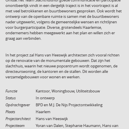
Omdat het Team Slachthuishof goede communicatie en participatie
onontbeerlijk vindt in een dergelijk traject is in het voortraject is al
met veel betrokkenen en buurtbewoners gesproken. Ook wordt het
ontwerp van de openbare ruimte is samen met de buurtbewoners
nader uitgewerkt, volgens de gemeentelijke wensen en richtlijnen
voor burgerparticipatie. Diverse, grotendeels Haarlemse,
ondernemers hebben meegewerkt aan het plan en willen zich er
graag aan verbinden.
In het project zal Hans van Heeswijk architecten zich vooral richten
op de renovatie van de monumentale gebouwen. Dat zijn het
slachthuis, waarin het nieuwe popcentrum wordt opgenomen, de
directeurswoning, de kantoren en de stallen. Dit worden alle
verzamelgebouwen voor wonen en werken.
Functie
Kantoor, Woningbouw, Utiliteitsbouw
Status
In ontwerp
Opdrachtgever
BPD en M.J. De Nijs Projectontwikkeling
Plaats
Haarlem
Projectarchitect
Hans van Heeswijk
Projectteam
Yoran van Dalen, Stephanie Haumann, Hans van