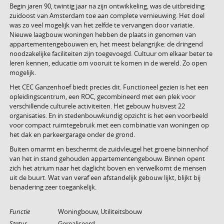
Begin jaren 90, twintig jaar na zijn ontwikkeling, was de uitbreiding
zuidoost van Amsterdam toe aan complete vernieuwing. Het doel
was zo veel mogelijk van het zelfde te vervangen door variatie.
Nieuwe laagbouw woningen hebben de plaats in genomen van
appartementengebouwen en, het meest belangrijke: de dringend
noodzakelijke faciliteiten zijn toegevoegd. Cultuur om elkaar beter te
leren kennen, educatie om vooruit te komen in de wereld. Zo open
mogelijk.
Het CEC Ganzenhoef biedt precies dit. Functioneel gezien is het een
opleidingscentrum, een ROC, gecombineerd met een plek voor
verschillende culturele activiteiten. Het gebouw huisvest 22
organisaties. En in stedenbouwkundig opzicht is het een voorbeeld
voor compact ruimtegebruik met een combinatie van woningen op
het dak en parkeergarage onder de grond.
Buiten omarmt en beschermt de zuidvleugel het groene binnenhof
van het in stand gehouden appartementengebouw. Binnen opent
zich het atrium naar het daglicht boven en verwelkomt de mensen
uit de buurt. Wat van veraf een afstandelijk gebouw lijkt, blijkt bij
benadering zeer toegankelijk.
Functie
Woningbouw, Utiliteitsbouw
Status
Gerealiseerd