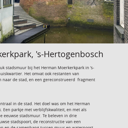
erkpark, 's-Hertogenbosch
stuk stadsmuur bij het Herman Moerkerkpark in ‘s-
uiskwartier. Het omvat ook restanten van
 naar de stad, en een gereconstrueerd fragment
ntraal in de stad. Het doel was om het Herman
Een parkje met verblijfskwaliteit, en met als
de eeuwse stadsmuur. Te beleven in drie
uwse stadspoort, de reconstructie van een
taan en de samenhang tussen muur en waterpoort