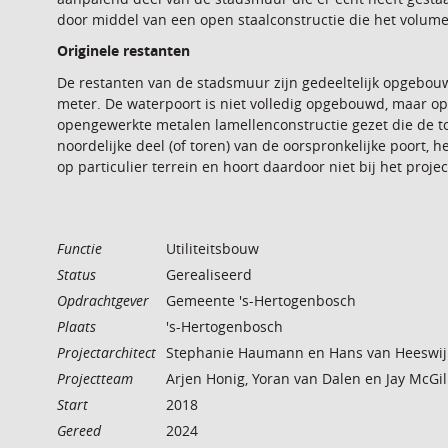
door middel van een open staalconstructie die het volum
Originele restanten
De restanten van de stadsmuur zijn gedeeltelijk opgebouw
meter. De waterpoort is niet volledig opgebouwd, maar op
opengewerkte metalen lamellenconstructie gezet die de tor
noordelijke deel (of toren) van de oorspronkelijke poort, h
op particulier terrein en hoort daardoor niet bij het projec
Functie
Utiliteitsbouw
Status
Gerealiseerd
Opdrachtgever
Gemeente 's-Hertogenbosch
Plaats
's-Hertogenbosch
Projectarchitect
Stephanie Haumann en Hans van Heeswij
Projectteam
Arjen Honig, Yoran van Dalen en Jay McGil
Start
2018
Gereed
2024