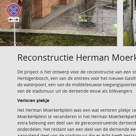
Reconstructie Herman Moerk
Dit project is het ontwerp voor de reconstructie van een 
Hertogenbosch, een van de entrees voor het nieuwe Gasth
de waterpoort, een van de middeleeuwse toegangspoorten
van de stadsmuur uit de dertiende eeuw als blikvangers.
Verloren plekje
Het Herman Moerkerkplein was een wat verloren plekje ce
Moerkerkplein te veranderen in het Herman Moerkerkpark. 
extra beleving een deel van de gereconstrueerde dertien
onderdelen: het restant van een deel van de dertiende ee
aanpalend deel van de stadsmuur die er écht heeft ges