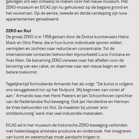
gekregen om een ontwerp te maken voor het nieuw museum. Het
ZERO-museum en EICAS zijn nu gehuisvest op de begane grond en
het souterrain.
Op de eerste, tweede en derde verdieping zijn luxe
appartementen gerealiseerd.
ZERO en Nul
De groep ZERO is in 1958 gestart door de Duitse kunstenaars Heinz
Mack en Otto Piene, die in hun kunst individuele sporen wilden
vermijden en zochten naar reductie en concentratie. Tot de
internationale contacten behoorden bijvoorbeeld Lucio Fontana en
Yves Klein. De benaming ZERO verwees naar het aftellen voor de
lancering van een raket, en daarmee naar een nieuw begin en een
betere toekomst.
Tegelijkertijd formuleerde Armando het als volgt: “De kunst is volgens
ons teruggekeerd tot op het Nulpunt. Wij beginnen van voren af
aan.” Armando was met Henk Peeters en Jan Schoonhoven oprichter
van de Nederlandse Nul-beweging. Ook Jan Henderikse en Herman
de Vries behoorden tot Nul. Ze maakten bij uitstek 'anti-
schilderkunstig' werk met veel industriële materialen.
EICAS wil in het museum de historische ZERO-beweging verbinden
met hedendaagse artistieke productie en onderzoek. Het integreren
van kunst en wetenschap moet aandacht krijgen in