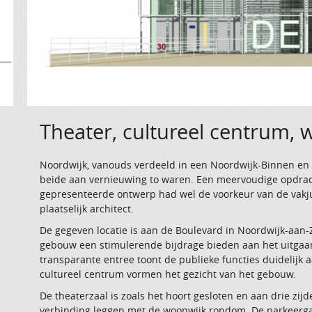
Theater, cultureel centrum,
Noordwijk, vanouds verdeeld in een Noordwijk-Binnen en d
beide aan vernieuwing to waren. Een meervoudige opdrac
gepresenteerde ontwerp had wel de voorkeur van de vakjur
plaatselijk architect.
De gegeven locatie is aan de Boulevard in Noordwijk-aan-
gebouw een stimulerende bijdrage bieden aan het uitgaa
transparante entree toont de publieke functies duidelijk
cultureel centrum vormen het gezicht van het gebouw.
De theaterzaal is zoals het hoort gesloten en aan drie z
verbinding leggen met de woonwijk rondom. De parkeerga