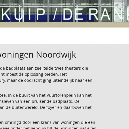
 woningen Noordwijk
e badplaats aan zee, telde twee theaters die
ht moest de oplossing bieden. Het
y, maar de opdracht ging uiteindelijk naar een
Zee. In de buurt van het Vuurtorenplein kan het
nsleven van een bruisende badplaats. De
 aan de buitenwereld. De foyer en daarboven het
ijden omringd door een krans van woningen die een
rage onder het gebouw tilt de woningen net even