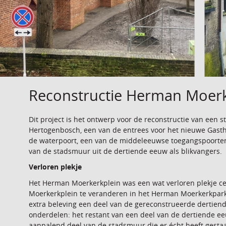
Reconstructie Herman Moerk
Dit project is het ontwerp voor de reconstructie van een 
Hertogenbosch, een van de entrees voor het nieuwe Gasth
de waterpoort, een van de middeleeuwse toegangspoorten
van de stadsmuur uit de dertiende eeuw als blikvangers.
Verloren plekje
Het Herman Moerkerkplein was een wat verloren plekje ce
Moerkerkplein te veranderen in het Herman Moerkerkpark. 
extra beleving een deel van de gereconstrueerde dertien
onderdelen: het restant van een deel van de dertiende ee
aanpalend deel van de stadsmuur die er écht heeft ges