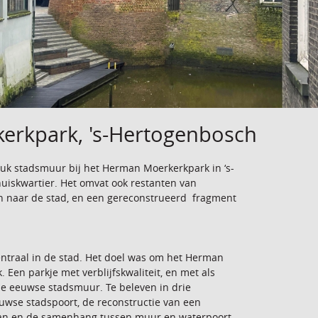
erkpark, 's-Hertogenbosch
stuk stadsmuur bij het Herman Moerkerkpark in ‘s-
uiskwartier. Het omvat ook restanten van
 naar de stad, en een gereconstrueerd fragment
ntraal in de stad. Het doel was om het Herman
Een parkje met verblijfskwaliteit, en met als
de eeuwse stadsmuur. Te beleven in drie
uwse stadspoort, de reconstructie van een
taan en de samenhang tussen muur en waterpoort