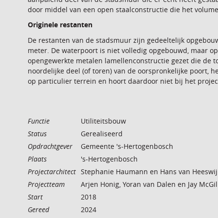
door middel van een open staalconstructie die het volum
Originele restanten
De restanten van de stadsmuur zijn gedeeltelijk opgebouw
meter. De waterpoort is niet volledig opgebouwd, maar op
opengewerkte metalen lamellenconstructie gezet die de tor
noordelijke deel (of toren) van de oorspronkelijke poort, h
op particulier terrein en hoort daardoor niet bij het projec
Functie
Utiliteitsbouw
Status
Gerealiseerd
Opdrachtgever
Gemeente 's-Hertogenbosch
Plaats
's-Hertogenbosch
Projectarchitect
Stephanie Haumann en Hans van Heeswij
Projectteam
Arjen Honig, Yoran van Dalen en Jay McGil
Start
2018
Gereed
2024